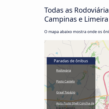
Todas as Rodoviária
Campinas e Limeira
O mapa abaixo mostra onde os ôni
Paradas de ônibus
Rodoviária
Posto Castelo
Graal Topázio
Auto Posto Shell Concha de