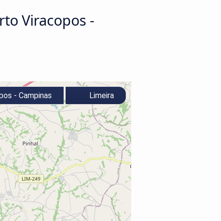
to Viracopos -
pos - Campinas
Limeira