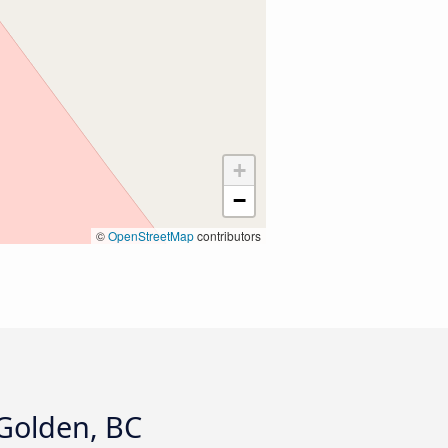
+
−
©
OpenStreetMap
contributors
 Golden, BC