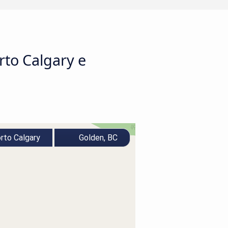
rto Calgary e
rto Calgary
Golden, BC