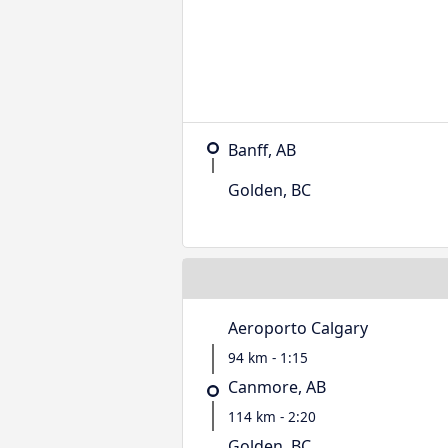
Banff, AB
Golden, BC
Aeroporto Calgary
94 km - 1:15
Canmore, AB
114 km - 2:20
Golden, BC