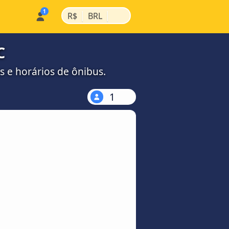
|
|
R$
BRL
C
 e horários de ônibus.
1