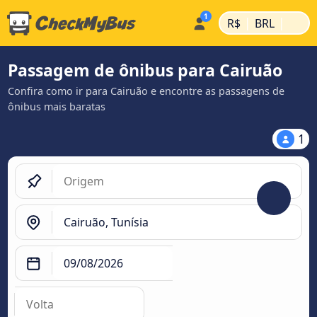
|
|
R$
BRL
Passagem de ônibus para Cairuão
Confira como ir para Cairuão e encontre as passagens de
ônibus mais baratas
1