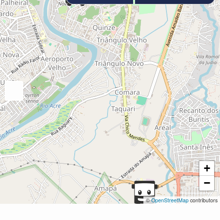
+
−
©
OpenStreetMap
contributors