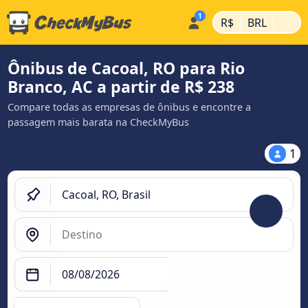
|
|
R$
BRL
Ônibus de Cacoal, RO para Rio
Branco, AC a partir de R$ 238
Compare todas as empresas de ônibus e encontre a
passagem mais barata na CheckMyBus
1