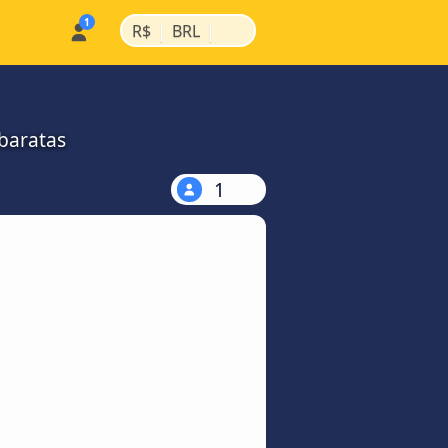
|
|
R$
BRL
 baratas
1