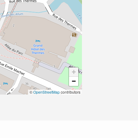
+
−
©
OpenStreetMap
contributors