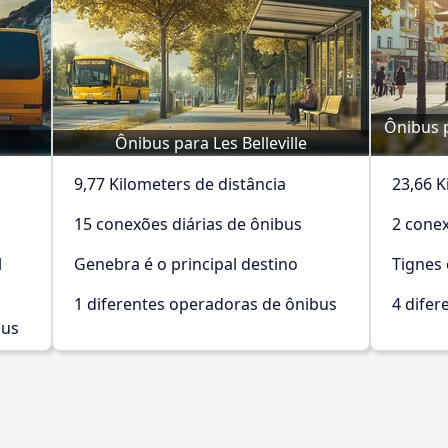
Ônibus p
Ônibus para Les Belleville
9,77 Kilometers de distância
23,66 K
15 conexões diárias de ônibus
2 conex
l
Genebra é o principal destino
Tignes 
1 diferentes operadoras de ônibus
4 difer
bus