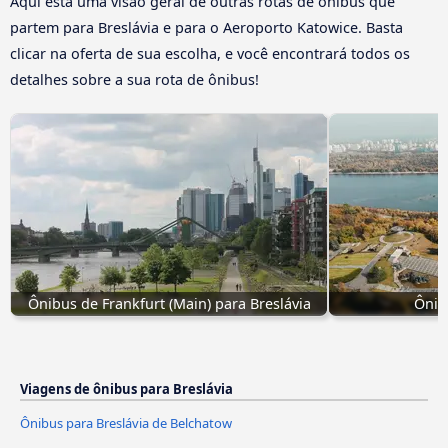
Aqui está uma visão geral de outras rotas de ônibus que
partem para Breslávia e para o Aeroporto Katowice. Basta
clicar na oferta de sua escolha, e você encontrará todos os
detalhes sobre a sua rota de ônibus!
Ônibus de Frankfurt (Main) para Breslávia
Ônib
Viagens de ônibus para Breslávia
Ônibus para Breslávia de Belchatow