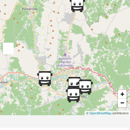
+
−
©
OpenStreetMap
contributors