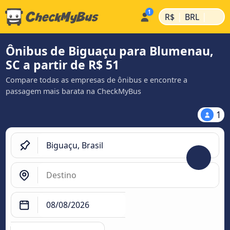
|
|
R$
BRL
Ônibus de Biguaçu para Blumenau,
SC a partir de R$ 51
Compare todas as empresas de ônibus e encontre a
passagem mais barata na CheckMyBus
1