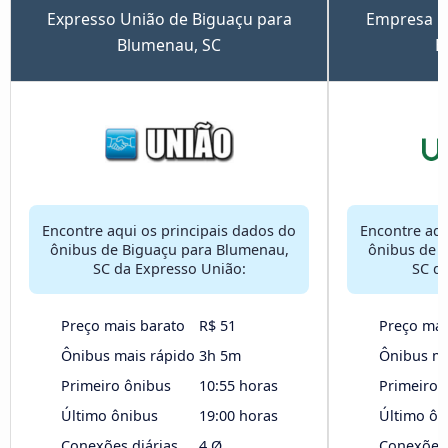
Expresso União de Biguaçu para
Empresa U
Blumenau, SC
B
Encontre aqui os principais dados do
Encontre aqu
ônibus de Biguaçu para Blumenau,
ônibus de 
SC da Expresso União:
SC d
Preço mais barato
R$ 51
Preço mai
Ônibus mais rápido
3h 5m
Ônibus ma
Primeiro ônibus
10:55 horas
Primeiro 
Último ônibus
19:00 horas
Último ôn
Conexões diárias
4 Ø
Conexões 