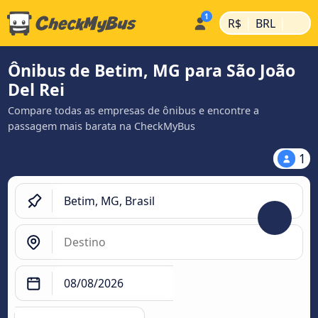
|
|
R$
BRL
Ônibus de Betim, MG para São João
Del Rei
Compare todas as empresas de ônibus e encontre a
passagem mais barata na CheckMyBus
1