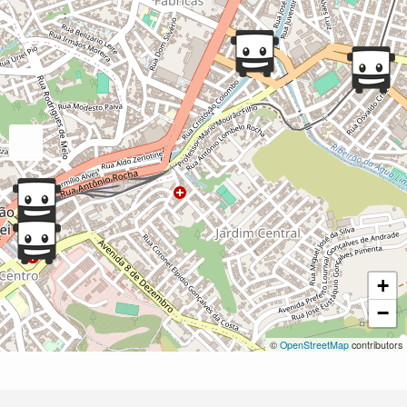
+
−
©
OpenStreetMap
contributors