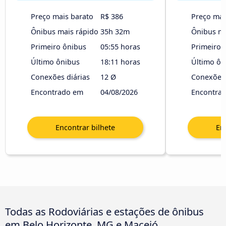
Preço mais barato
R$ 386
Preço mai
Ônibus mais rápido
35h 32m
Ônibus ma
Primeiro ônibus
05:55 horas
Primeiro 
Último ônibus
18:11 horas
Último ôn
Conexões diárias
12 Ø
Conexões 
Encontrado em
04/08/2026
Encontra
Todas as Rodoviárias e estações de ônibus
em Belo Horizonte, MG e Maceió