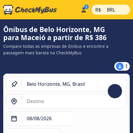
|
|
R$
BRL
Ônibus de Belo Horizonte, MG
para Maceió a partir de R$ 386
Compare todas as empresas de ônibus e encontre a
passagem mais barata na CheckMyBus
1