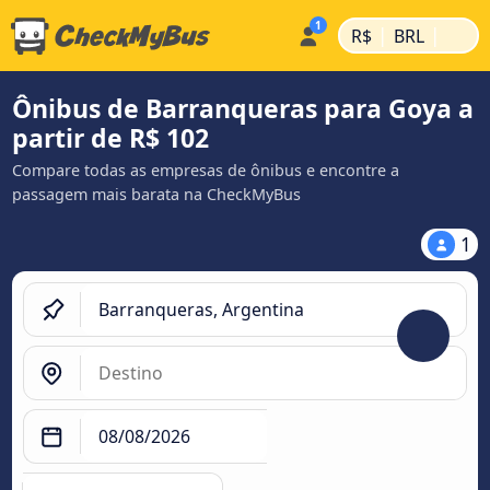
|
|
R$
BRL
Ônibus de Barranqueras para Goya a
partir de R$ 102
Compare todas as empresas de ônibus e encontre a
passagem mais barata na CheckMyBus
1