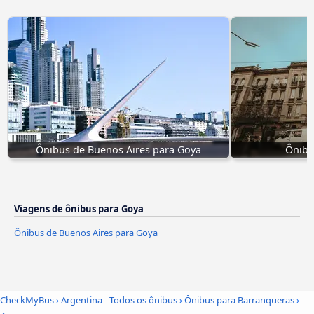
Ônibus de Buenos Aires para Goya
Ônibu
Viagens de ônibus para Goya
Ônibus de Buenos Aires para Goya
CheckMyBus
›
Argentina - Todos os ônibus
›
Ônibus para Barranqueras
›