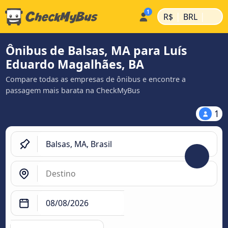
|
|
R$
BRL
Ônibus de Balsas, MA para Luís
Eduardo Magalhães, BA
Compare todas as empresas de ônibus e encontre a
passagem mais barata na CheckMyBus
1