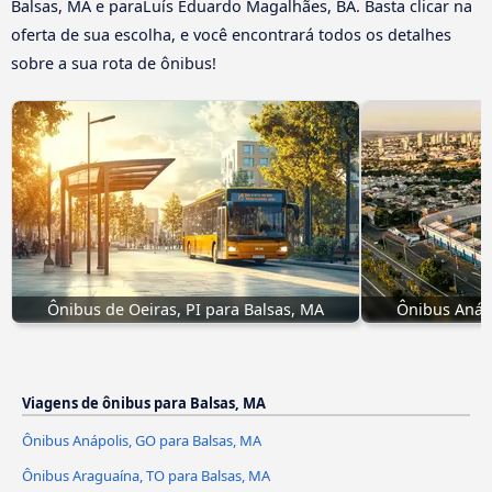
Balsas, MA e paraLuís Eduardo Magalhães, BA. Basta clicar na
oferta de sua escolha, e você encontrará todos os detalhes
sobre a sua rota de ônibus!
Ônibus de Oeiras, PI para Balsas, MA
Ônibus Anápo
Viagens de ônibus para Balsas, MA
Ônibus Anápolis, GO para Balsas, MA
Ônibus Araguaína, TO para Balsas, MA