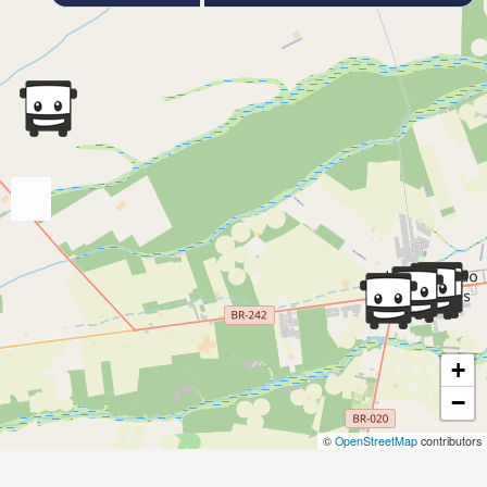
+
−
©
OpenStreetMap
contributors