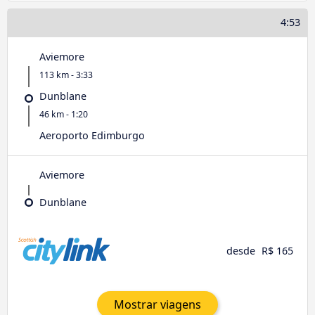
4:53
Aviemore
113 km - 3:33
Dunblane
46 km - 1:20
Aeroporto Edimburgo
Aviemore
Dunblane
desde
R$ 165
Mostrar viagens