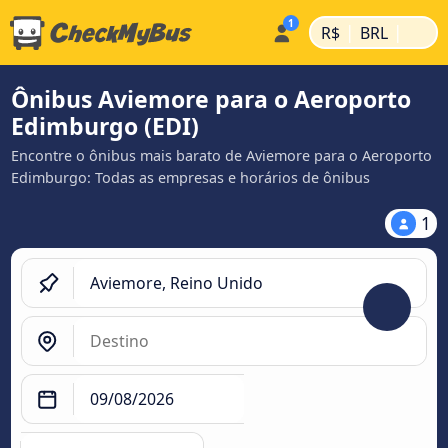
|
|
R$
BRL
Ônibus Aviemore para o Aeroporto
Edimburgo (EDI)
Encontre o ônibus mais barato de Aviemore para o Aeroporto
Edimburgo: Todas as empresas e horários de ônibus
1