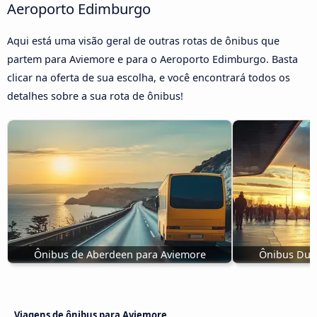
Aeroporto Edimburgo
Aqui está uma visão geral de outras rotas de ônibus que
partem para Aviemore e para o Aeroporto Edimburgo. Basta
clicar na oferta de sua escolha, e você encontrará todos os
detalhes sobre a sua rota de ônibus!
Ônibus de Aberdeen para Aviemore
Ônibus Dun
Viagens de ônibus para Aviemore