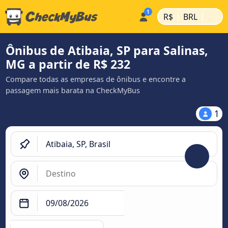
|
|
R$
BRL
Ônibus de Atibaia, SP para Salinas,
MG a partir de R$ 232
Compare todas as empresas de ônibus e encontre a
passagem mais barata na CheckMyBus
1