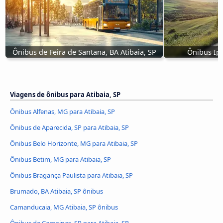
Ônibus de Feira de Santana, BA Atibaia, SP
Ônibus Ipi
Viagens de ônibus para Atibaia, SP
Ônibus Alfenas, MG para Atibaia, SP
Ônibus de Aparecida, SP para Atibaia, SP
Ônibus Belo Horizonte, MG para Atibaia, SP
Ônibus Betim, MG para Atibaia, SP
Ônibus Bragança Paulista para Atibaia, SP
Brumado, BA Atibaia, SP ônibus
Camanducaia, MG Atibaia, SP ônibus
Ônibus de Campinas, SP para Atibaia, SP