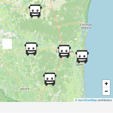
+
−
©
OpenStreetMap
contributors