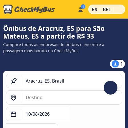
|
|
R$
BRL
Ônibus de Aracruz, ES para São
Mateus, ES a partir de R$ 33
Compare todas as empresas de ônibus e encontre a
passagem mais barata na CheckMyBus
1