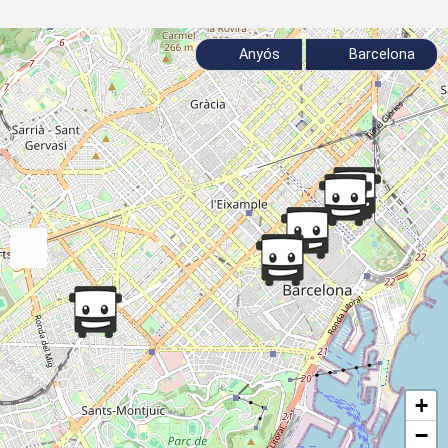
Anyós
Barcelona
+
−