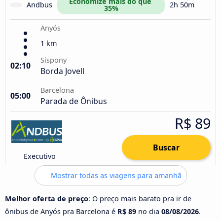
Economize mais do que 
Andbus
2h 50m
35%
Anyós
1 km
Sispony
02:10
Borda Jovell
Barcelona
05:00
Parada de Ônibus
R$ 89
Buscar
Executivo
Mostrar todas as viagens para amanhã
Melhor oferta de preço
: O preço mais barato pra ir de
ônibus de Anyós pra Barcelona é
R$ 89
no dia
08/08/2026
.