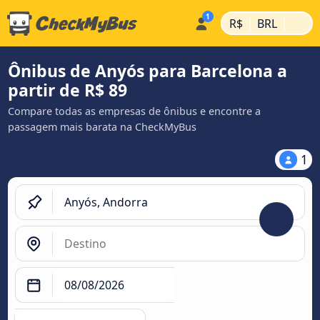
|
|
R$
BRL
Ônibus de Anyós para Barcelona a
partir de R$ 89
Compare todas as empresas de ônibus e encontre a
passagem mais barata na CheckMyBus
1