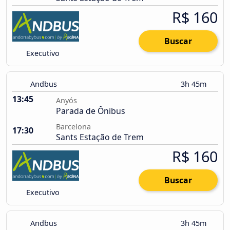
R$ 160
Buscar
Executivo
Andbus
3h 45m
13:45
Anyós
Parada de Ônibus
Barcelona
17:30
Sants Estação de Trem
R$ 160
Buscar
Executivo
Andbus
3h 45m