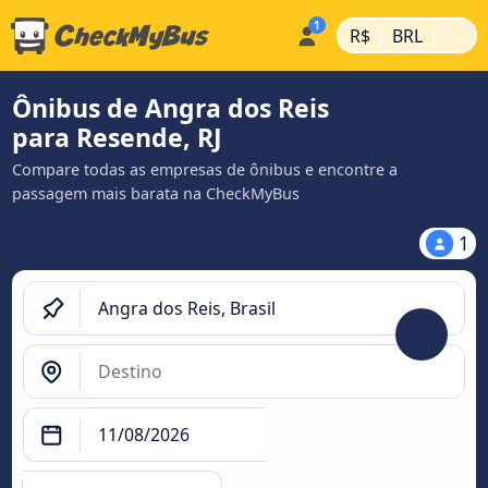
|
|
R$
BRL
Ônibus de Angra dos Reis
para Resende, RJ
Compare todas as empresas de ônibus e encontre a
passagem mais barata na CheckMyBus
1