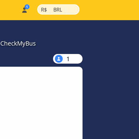
|
|
R$
BRL
a CheckMyBus
1