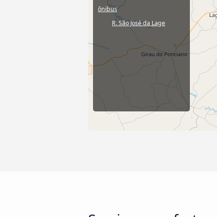
ônibus
R. São José da Lage