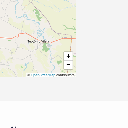
+
−
©
OpenStreetMap
contributors