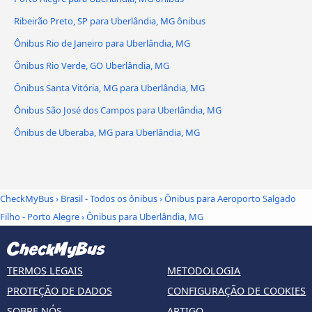
Ribeirão Preto, SP para Uberlândia, MG ônibus
Ônibus Rio de Janeiro para Uberlândia, MG
Ônibus Rio Verde, GO Uberlândia, MG
Ônibus Santa Vitória, MG para Uberlândia, MG
Ônibus São José dos Campos para Uberlândia, MG
Ônibus de Uberaba, MG para Uberlândia, MG
CheckMyBus
›
Brasil - Todos os ônibus
›
Ônibus para Aeroporto Salgado
Filho - Porto Alegre
›
Ônibus para Uberlândia, MG
TERMOS LEGAIS
METODOLOGIA
PROTEÇÃO DE DADOS
CONFIGURAÇÃO DE COOKIES
SOBRE NÓS
ARTIGO