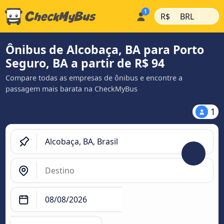
|
|
R$
BRL
Ônibus de Alcobaça, BA para Porto
Seguro, BA a partir de R$ 94
Compare todas as empresas de ônibus e encontre a
passagem mais barata na CheckMyBus
1