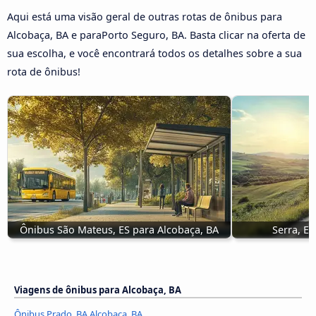
Aqui está uma visão geral de outras rotas de ônibus para
Alcobaça, BA e paraPorto Seguro, BA. Basta clicar na oferta de
sua escolha, e você encontrará todos os detalhes sobre a sua
rota de ônibus!
Ônibus São Mateus, ES para Alcobaça, BA
Serra, E
Viagens de ônibus para Alcobaça, BA
Ônibus Prado, BA Alcobaça, BA