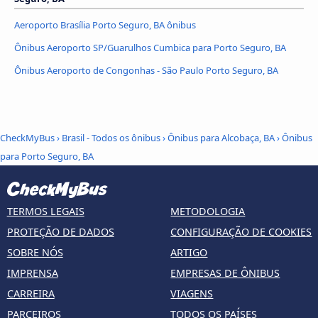
Aeroporto Brasília Porto Seguro, BA ônibus
Ônibus Aeroporto SP/Guarulhos Cumbica para Porto Seguro, BA
Ônibus Aeroporto de Congonhas - São Paulo Porto Seguro, BA
CheckMyBus
›
Brasil - Todos os ônibus
›
Ônibus para Alcobaça, BA
›
Ônibus
para Porto Seguro, BA
TERMOS LEGAIS
METODOLOGIA
PROTEÇÃO DE DADOS
CONFIGURAÇÃO DE COOKIES
SOBRE NÓS
ARTIGO
IMPRENSA
EMPRESAS DE ÔNIBUS
CARREIRA
VIAGENS
PARCEIROS
TODOS OS PAÍSES