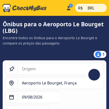
|
|
R$
BRL
Ônibus para o Aeroporto Le Bourget
(LBG)
Encontre todos os ônibus para o Aeroporto Le Bourget e
compare os preços das passagens
1