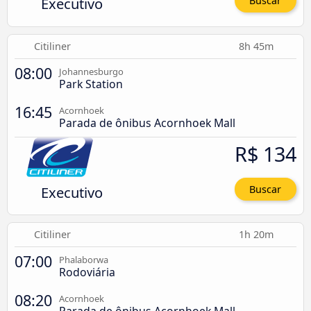
Executivo
Buscar
Citiliner
8h 45m
08:00
Johannesburgo
Park Station
16:45
Acornhoek
Parada de ônibus Acornhoek Mall
R$ 134
Executivo
Buscar
Citiliner
1h 20m
07:00
Phalaborwa
Rodoviária
08:20
Acornhoek
Parada de ônibus Acornhoek Mall