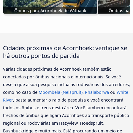
Ônibus para Acornhoek de Witbank
Ônibus para
Cidades próximas de Acornhoek: verifique se
há outros pontos de partida
Várias cidades próximas de Acornhoek também estão
conectadas por ônibus nacionais e internacionais. Se você
deseja que a sua pesquisa inclua as rodoviárias dos arredores,
como no caso de
Mbombela (Nelspruit)
,
Phalaborwa
ou
White
River
, basta aumentar o raio de pesquisa e você encontrará
todos os ônibus e trens desta área. Você também encontrará
trechos de ônibus que ligam Acornhoek ao transporte público
regional ou rodoviárias em Hazyview, Hoedspruit,
Bushbuckridge e muito mais. Está procurando um meio de