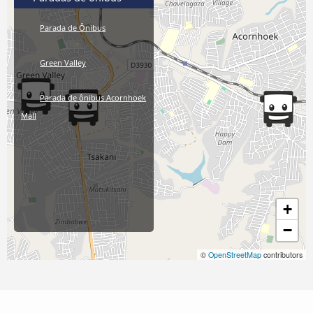
Parada de Ônibus
Green Valley
Parada de ônibus Acornhoek
Mall
+
−
©
OpenStreetMap
contributors