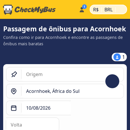
|
|
R$
BRL
Passagem de ônibus para Acornhoek
Confira como ir para Acornhoek e encontre as passagens de
ônibus mais baratas
1