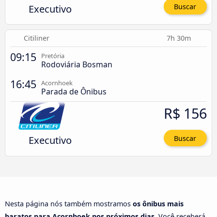
Executivo
Buscar
Citiliner
7h 30m
09:15
Pretória
Rodoviária Bosman
16:45
Acornhoek
Parada de Ônibus
R$ 156
Executivo
Buscar
Nesta página nós também mostramos
os ônibus mais
baratos para Acornhoek nos próximos dias
. Você receberá